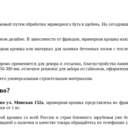
емый путем обработки мраморного бута в щебень. На сегодняшн
м дизайне. В зависимости от фракции, мраморная крошка наход
едная крошка или материал для заливки бетонных полов с пос
ироко применяется для декора и отсыпки, благоустройства памя
150-300 мм. отличное решение для забора из габионов, оформле
т его универсальным строительным материалом.
во?
ово ул. Минская 132а
, мраморная крошка представлена во фракц
и от 1 кг.
ой крошки со всей России и стран ближнего зарубежья уже б
ацией о наличии и качестве товара обращайтесь по телефонам: 